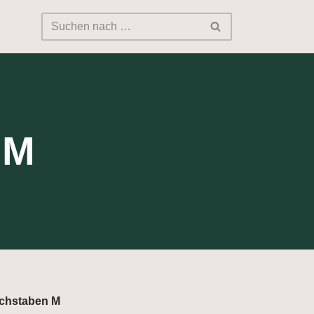
 M
uchstaben M