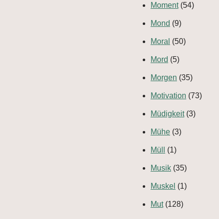
Moment
(54)
Mond
(9)
Moral
(50)
Mord
(5)
Morgen
(35)
Motivation
(73)
Müdigkeit
(3)
Mühe
(3)
Müll
(1)
Musik
(35)
Muskel
(1)
Mut
(128)