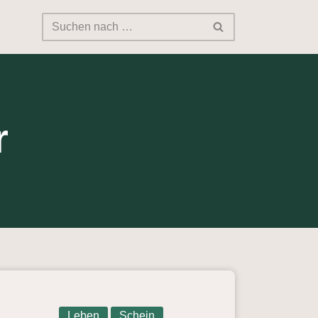
r
Leben
Schein