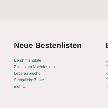
Neue Bestenlisten
Berühmte Zitate
L
Zitate zum Nachdenken
O
Lebenssprüche
K
Selbstliebe Zitate
G
mehr…