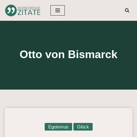
Zum
Inhalt
springen
Otto von Bismarck
Egoismus
Glück