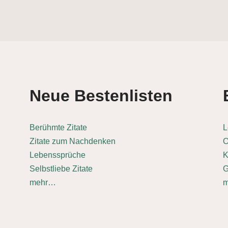
Neue Bestenlisten
Berühmte Zitate
L
Zitate zum Nachdenken
O
Lebenssprüche
K
Selbstliebe Zitate
G
mehr…