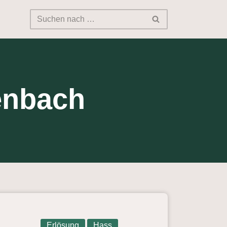
enbach
Erlösung
Hass