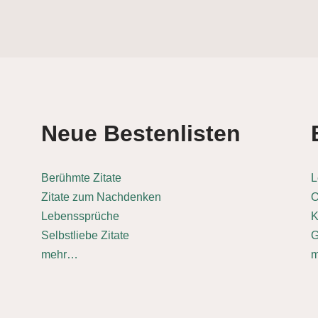
Neue Bestenlisten
Berühmte Zitate
L
Zitate zum Nachdenken
O
Lebenssprüche
K
Selbstliebe Zitate
G
mehr…