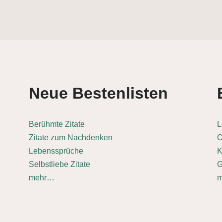
Neue Bestenlisten
Berühmte Zitate
L
Zitate zum Nachdenken
O
Lebenssprüche
K
Selbstliebe Zitate
G
mehr…