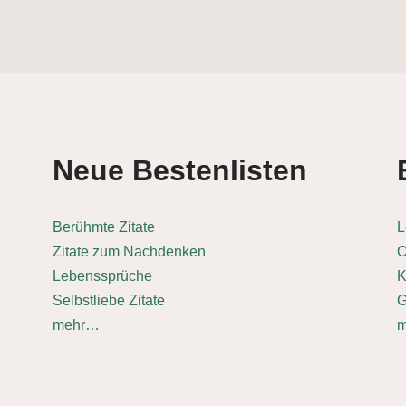
Neue Bestenlisten
Berühmte Zitate
L
Zitate zum Nachdenken
O
Lebenssprüche
K
Selbstliebe Zitate
G
mehr…