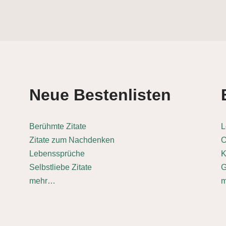
Neue Bestenlisten
Berühmte Zitate
L
Zitate zum Nachdenken
O
Lebenssprüche
K
Selbstliebe Zitate
G
mehr…